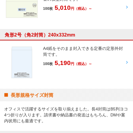
5,010
100枚
円
（税込）～
角形2号（角2封筒）240x332mm
A4紙をそのまま封入できる定番の定形外封
筒です。
5,190
100枚
円
（税込）～
長形規格サイズ封筒
オフィスで活躍するサイズを取り揃えました。長4封筒はB5判ヨコ
4つ折りが入ります。請求書や納品書の発送はもちろん、DMや案
内状用にも最適です。