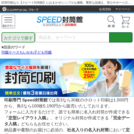
封筒印刷なら【スピード封筒館】におまかせ!シンプルな価格、豊富な品揃え、安心サポートの封筒専門店です。
会員登録
マイページ
カテゴリで探す
■注目のワード
印鑑ケース
ちいかわ
子ども印鑑
印刷専門 Speed封筒館
では長3なら30枚の小ロット印刷は1,500円
から、角2なら100枚5,190円から販売いたしております。
フォームに入力するだけで、誰でも簡単に名入れ封筒が作成できる
「定型レイアウト入稿」
、オリジナル封筒が作成できる
「完全デー
タ入稿」
どちらもお任せください。
納品書や書類のお届けに必須の、
社名入りの名入れ封筒
において
定