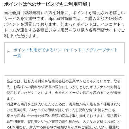
ポイントは他のサービスでもご利用可能！
当社会員（登録無料）の方を対象に、ポイントが還元される嬉しい
サービスを実施中です。Speed封筒館では、ご購入金額の1%分の
ポイントを還元しております。貯まったポイントは、ハンコヤドッ
トコムが運営する各種ビジネス用品を取り扱う各専門店サイトでご
利用いただけます。
ポイント利用ができるハンコヤドットコムグループサイト
一覧
当店では、社名入り封筒を皆様の会社の営業マンだと考えています。取引
先、お客様への資料や領収書の送付にしっかりとしたオリジナルの封筒を
使用していただくことにより、会社のイメージや信用を高めることが出来
ます。
満足する商品をご購入いただくために、汎用性が高く最も多く使用されて
いる長3封筒、A4サイズの用紙が折らずに入る便利な角2封筒以外にも、
様々な用途に合わせた幅広い種類の商品を取り揃えております。請求書や
給料明細書、契約書といった書類の送付用から、大切なお客様にお届けす
るDM用など、封入する内容物の種類やサイズをご確認いただき、最適な