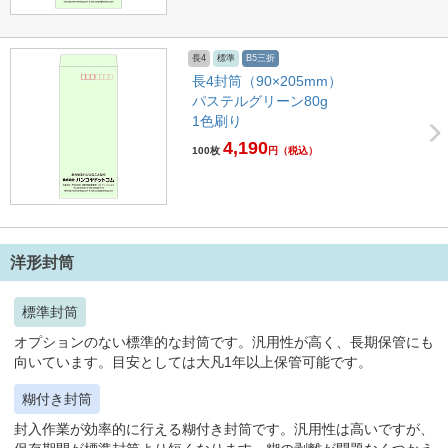
長4
標準
B5三折
長4封筒（90×205mm）
パステルグリーン80g
1色刷り
4,190
100枚
円
（税込）
洋形封筒
標準封筒
オプションのない標準的な封筒です。汎用性が高く、長期保管にも
向いています。目安としては大凡1年以上保管可能です。
糊付き封筒
封入作業が効率的に行える糊付き封筒です。汎用性は高いですが、