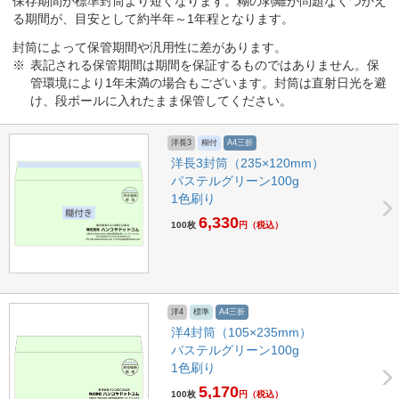
保存期間が標準封筒より短くなります。糊の剥離が問題なくつかえ
る期間が、目安として約半年～1年程となります。
封筒によって保管期間や汎用性に差があります。
表記される保管期間は期間を保証するものではありません。保
管環境により1年未満の場合もございます。封筒は直射日光を避
け、段ボールに入れたまま保管してください。
洋長3
糊付
A4三折
洋長3封筒（235×120mm）
パステルグリーン100g
1色刷り
6,330
100枚
円
（税込）
洋4
標準
A4三折
洋4封筒（105×235mm）
パステルグリーン100g
1色刷り
5,170
100枚
円
（税込）