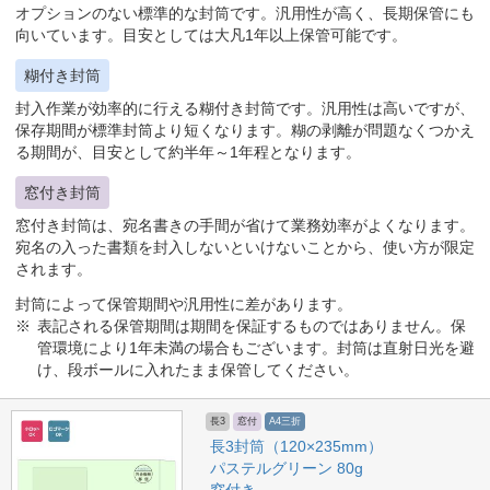
オプションのない標準的な封筒です。汎用性が高く、長期保管にも
向いています。目安としては大凡1年以上保管可能です。
糊付き封筒
封入作業が効率的に行える糊付き封筒です。汎用性は高いですが、
保存期間が標準封筒より短くなります。糊の剥離が問題なくつかえ
る期間が、目安として約半年～1年程となります。
窓付き封筒
窓付き封筒は、宛名書きの手間が省けて業務効率がよくなります。
宛名の入った書類を封入しないといけないことから、使い方が限定
されます。
封筒によって保管期間や汎用性に差があります。
表記される保管期間は期間を保証するものではありません。保
管環境により1年未満の場合もございます。封筒は直射日光を避
け、段ボールに入れたまま保管してください。
長3
窓付
A4三折
長3封筒（120×235mm）
パステルグリーン 80g
窓付き