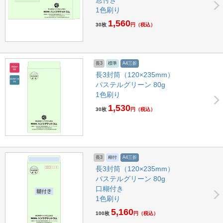
1色刷り
1,560
30枚
円
（税込）
長3
標準
A4三折
長3封筒（120×235mm）
パステルグリーン 80g
1色刷り
1,530
30枚
円
（税込）
長3
糊付
A4三折
長3封筒（120×235mm）
パステルグリーン 80g
口糊付き
1色刷り
5,160
100枚
円
（税込）