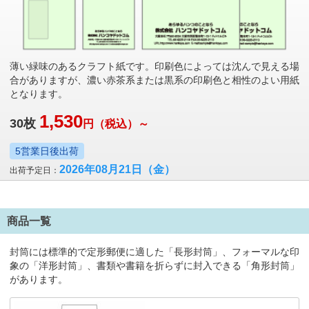
薄い緑味のあるクラフト紙です。印刷色によっては沈んで見える場
合がありますが、濃い赤茶系または黒系の印刷色と相性のよい用紙
となります。
1,530
30
枚
円
（税込）～
5営業日後出荷
2026年08月21日
（金）
出荷予定日：
商品一覧
封筒には標準的で定形郵便に適した「長形封筒」、フォーマルな印
象の「洋形封筒」、書類や書籍を折らずに封入できる「角形封筒」
があります。