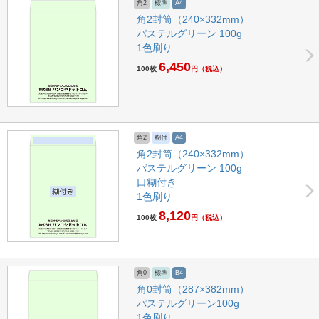
角2
標準
A4
角2封筒（240×332mm）
パステルグリーン 100g
1色刷り
6,450
100枚
円
（税込）
角2
糊付
A4
角2封筒（240×332mm）
パステルグリーン 100g
口糊付き
1色刷り
8,120
100枚
円
（税込）
角0
標準
B4
角0封筒（287×382mm）
パステルグリーン100g
1色刷り