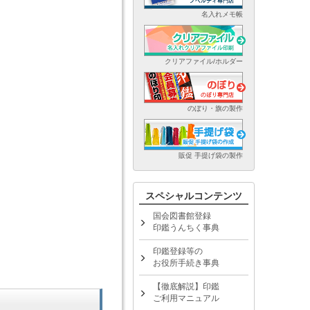
名入れメモ帳
クリアファイル/ホルダー
のぼり・旗の製作
販促 手提げ袋の製作
スペシャルコンテンツ
国会図書館登録
印鑑うんちく事典
印鑑登録等の
お役所手続き事典
【徹底解説】印鑑
ご利用マニュアル