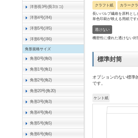
クラフト紙
カラーク
洋形長3号(長3ヨコ)
長いパルプ繊維を原料とし
洋形4号(洋4)
単色印刷が映える用紙です
洋形5号(洋5)
透けない
機密性に優れた透けない封
洋形6号(洋6)
角形規格サイズ
標準封筒
角形0号(角0)
角形1号(角1)
オプションのない標準
角形2号(角2)
です。
角形20号(角20)
ケント紙
角形3号(角3)
角形4号(角4)
角形5号(角5)
角形6号(角6)