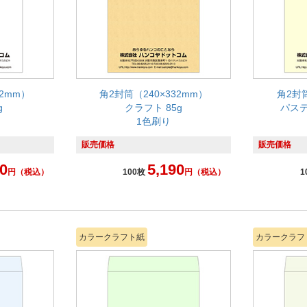
32mm）
角2封筒（240×332mm）
角2封筒
g
クラフト 85g
パステ
1色刷り
販売価格
販売価格
0
5,190
円
（税込）
100枚
円
（税込）
1
カラークラフト紙
カラークラフ