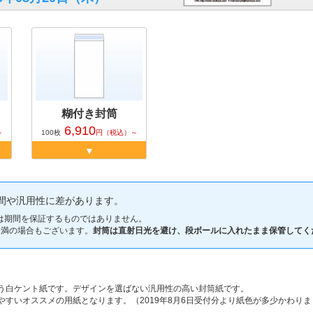
糊付き封筒
6,910
～
100
枚
円
（税込）～
間や汎用性に差があります。
は期間を保証するものではありません。
未満の場合もございます。
封筒は直射日光を避け、段ボールに入れたまま保管してく
う白ケント紙です。デザインを選ばない汎用性の高い封筒紙です。
やすいオススメの用紙となります。（2019年8月6日受付分より紙色が多少かわり