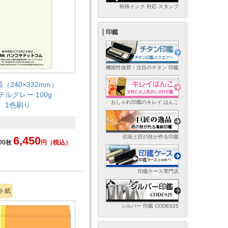
特殊インク 対応 スタンプ
印鑑
機能性抜群！注目のチタン 印鑑
（240×332mm）
テルグレー 100g
おしゃれ印鑑のキレイ はんこ
1色刷り
伝統と匠の技が作る印鑑
6,450
00枚
円
（税込）
印鑑ケース専門店
ト紙
シルバー 印鑑 CODE925