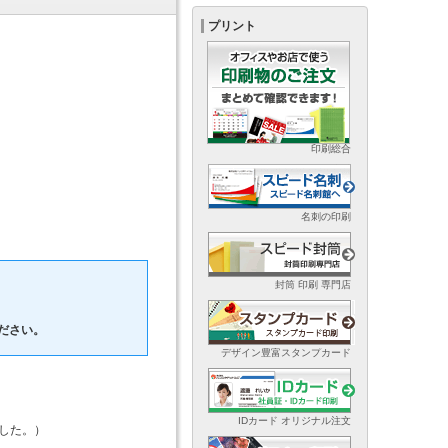
プリント
印刷総合
名刺の印刷
封筒 印刷 専門店
ださい。
デザイン豊富スタンプカード
IDカード オリジナル注文
ました。）