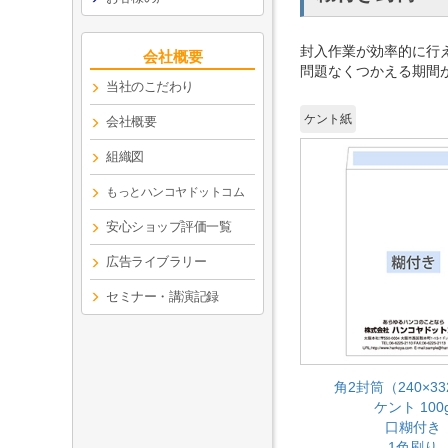
封入作業が効率的に行
会社概要
問題なくつかえる期間
当社のこだわり
ケント紙
会社概要
組織図
もっとハンコヤドットコム
安心ショップ評価一覧
広告ライブラリー
セミナー・講演記録
角2封筒（240×3
ケント 100
口糊付き
1色刷り