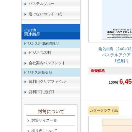
パステルブルー
透けないホワイト紙
その他
関連商品
ビジネス用印刷消耗品
角2封筒（240×3
ビジネス名刺
パステルアクア 1
1色刷り
会社案内パンフレット
販売価格
ビジネス用販促品
6,45
資料用クリアファイル
100枚
資料用手提げ袋
カラークラフト紙
封筒について
封筒サイズ一覧
刷り色について