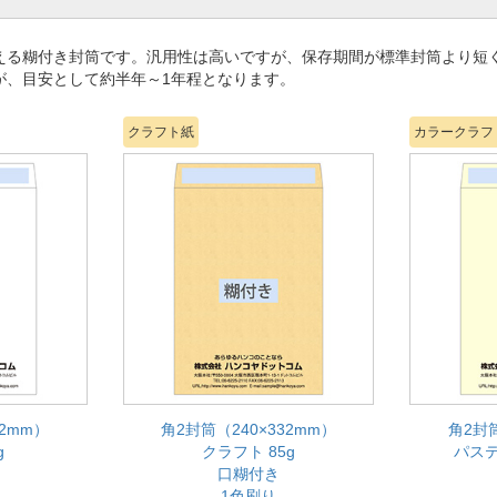
える糊付き封筒です。汎用性は高いですが、保存期間が標準封筒より短
が、目安として約半年～1年程となります。
クラフト紙
カラークラフ
32mm）
角2封筒（240×332mm）
角2封筒
g
クラフト 85g
パステ
口糊付き
1色刷り