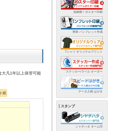
短納期！ポスター印刷
簡単 パンフレット作成
Tシャツ オリジナルプリント
ステッカー/ラベル オーダー
は大凡1年以上保管可能
データ入稿 はがき
ト紙
スタンプ
シャチハタ ネーム印