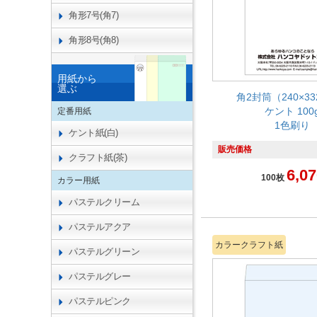
角形7号(角7)
角形8号(角8)
用紙から
選ぶ
角2封筒（240×3
ケント 100
定番用紙
1色刷り
ケント紙(白)
販売価格
クラフト紙(茶)
6,07
100枚
カラー用紙
パステルクリーム
パステルアクア
カラークラフト紙
パステルグリーン
パステルグレー
パステルピンク