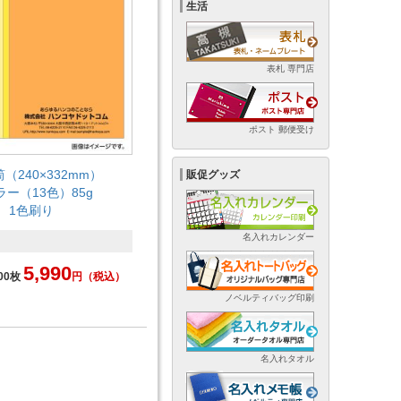
生活
表札 専門店
ポスト 郵便受け
（240×332mm）
販促グッズ
ラー（13色）85g
1色刷り
名入れカレンダー
5,990
00枚
円
（税込）
ノベルティバッグ印刷
名入れタオル