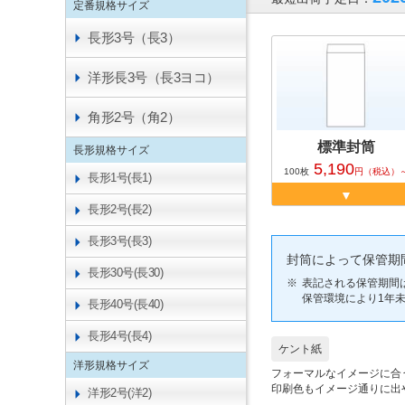
定番規格サイズ
長形3号（長3）
洋形長3号（長3ヨコ）
角形2号（角2）
標準封筒
長形規格サイズ
5,190
100
枚
円
（税込）
長形1号(長1)
長形2号(長2)
長形3号(長3)
封筒によって保管期
長形30号(長30)
表記される保管期間
保管環境により1年
長形40号(長40)
長形4号(長4)
ケント紙
洋形規格サイズ
フォーマルなイメージに合
印刷色もイメージ通りに出
洋形2号(洋2)