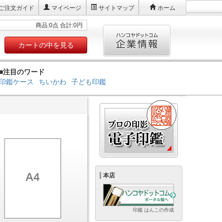
ご注文ガイド
マイページ
サイトマップ
ホーム
商品:0点 合計:0円
カートの中を見る
■注目のワード
印鑑ケース
ちいかわ
子ども印鑑
本店
印鑑 はんこの作成