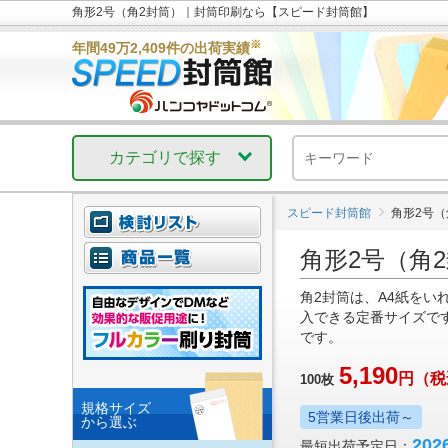
角形2号（角2封筒）｜封筒印刷なら【スピード封筒館】
※
年間49万2,409件の出荷実績
カテゴリで探す
スピード封筒館
角形2号（
角形2号（角
角2封筒は、A4紙をい
入できる定番サイズで
です。
5,190
円
（税
100
枚
規格サイズ
5営業日後出荷～
から選ぶ
20
最短出荷予定日：