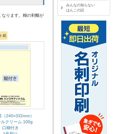
みんなの知らない
はんこの話
くなります。糊の剥離が
ト紙
（240×332mm）
ルクリーム 100g
口糊付き
1色刷り