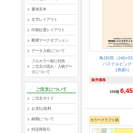
書体見本
文字レイアウト
印刷位置レイアウト
郵便マークオプション
データ入稿について
角2封筒（240×3
フルカラー刷り封筒
パステルピンク 1
ご注文の流れ・入稿デー
1色刷り
タについて
販売価格
ご注文について
6,45
100枚
ご注文ガイド
お支払/送料
納期について
カラークラフト紙
特定商取引