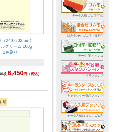
データ入稿 ゴム印/印鑑
組み合わせ ゴム印・住所印
（240×332mm）
ルクリーム 100g
1色刷り
データ 印・ ハンコ
6,450
00枚
円
（税込）
名前スタンプ
キャラクター/先生スタンプ
ト紙
データ入稿の はんこゴム印