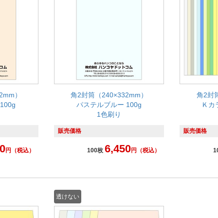
32mm）
角2封筒（240×332mm）
角2封筒
00g
パステルブルー 100g
Ｋカ
1色刷り
販売価格
販売価格
0
6,450
円
（税込）
100枚
円
（税込）
1
透けない