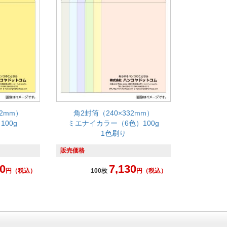
32mm）
角2封筒（240×332mm）
00g
ミエナイカラー（6色）100g
1色刷り
販売価格
0
7,130
円
（税込）
100枚
円
（税込）