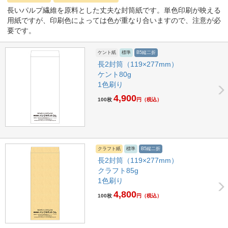
長いパルプ繊維を原料とした丈夫な封筒紙です。単色印刷が映える
用紙ですが、印刷色によっては色が重なり合いますので、注意が必
要です。
ケント紙
標準
B5縦二折
長2封筒（119×277mm）
ケント80g
1色刷り
4,900
100枚
円
（税込）
クラフト紙
標準
B5縦二折
長2封筒（119×277mm）
クラフト85g
1色刷り
4,800
100枚
円
（税込）