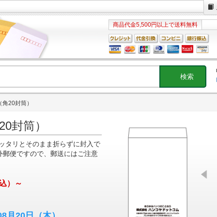
商品代金5,500円以上で送料無料
（角20封筒）
20封筒）
ピッタリとそのまま折らずに封入で
外郵便ですので、郵送にはご注意
込）～
08月20日
（木）