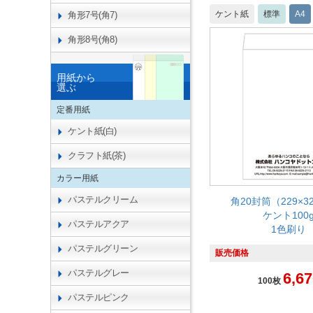
ケント紙
標準
A4
角形7号(角7)
角形8号(角8)
用紙から
選ぶ
定番用紙
ケント紙(白)
クラフト紙(茶)
カラー用紙
パステルクリーム
角20封筒（229×3
ケント100
パステルアクア
1色刷り
パステルグリーン
販売価格
パステルグレー
6,67
100枚
パステルピンク