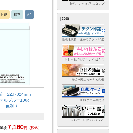
特殊インク 対応 スタンプ
フト紙
標準
A4
印鑑
機能性抜群！注目のチタン 印鑑
おしゃれ印鑑のキレイ はんこ
伝統と匠の技が作る印鑑
筒（229×324mm）
テルブルー100g
印鑑ケース専門店
1色刷り
シルバー 印鑑 CODE925
7,160
00枚
円
（税込）