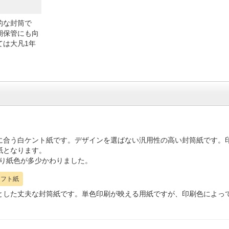
的な封筒で
期保管にも向
ては大凡1年
に合う白ケント紙です。デザインを選ばない汎用性の高い封筒紙です。
紙となります。
分より紙色が多少かわりました。
ラフト紙
とした丈夫な封筒紙です。単色印刷が映える用紙ですが、印刷色によっ
。