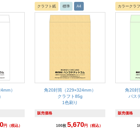
クラフト紙
標準
A4
カラークラ
24mm）
角20封筒（229×324mm）
角20封
g
クラフト85g
パステ
1色刷り
販売価格
販売価格
0
5,670
円
（税込）
100枚
円
（税込）
1