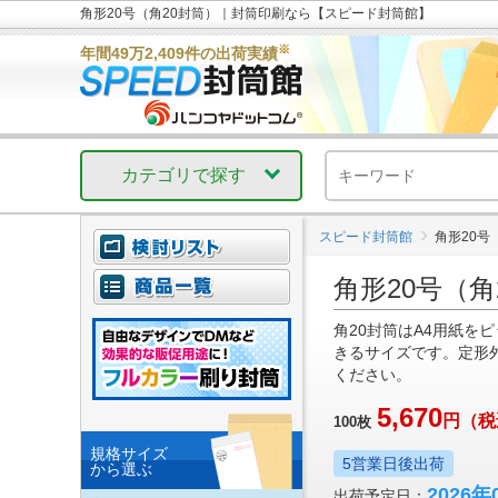
角形20号（角20封筒）｜封筒印刷なら【スピード封筒館】
※
年間49万2,409件の出荷実績
カテゴリで探す
スピード封筒館
角形20号
角形20号（角
角20封筒はA4用紙を
きるサイズです。定形
ください。
5,670
円
（税
100
枚
規格サイズ
5営業日後出荷
から選ぶ
2026年
出荷予定日：