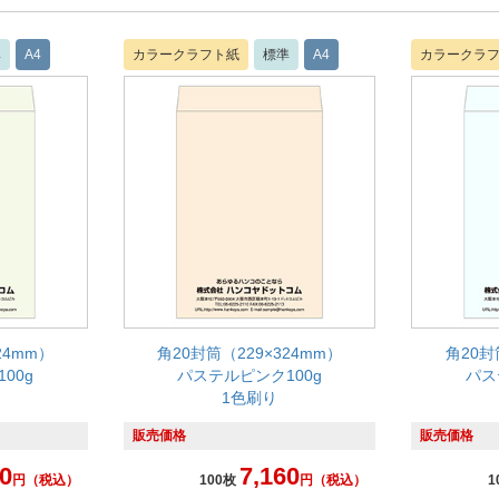
準
A4
カラークラフト紙
標準
A4
カラークラ
24mm）
角20封筒（229×324mm）
角20封
00g
パステルピンク100g
パス
1色刷り
販売価格
販売価格
0
7,160
円
（税込）
100枚
円
（税込）
1