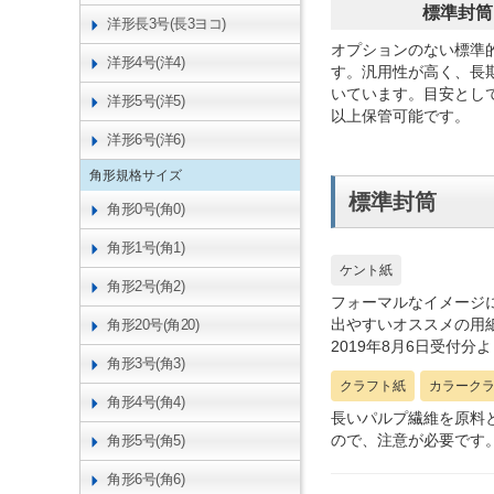
標準封筒
洋形長3号(長3ヨコ)
オプションのない標準
洋形4号(洋4)
す。汎用性が高く、長
いています。目安とし
洋形5号(洋5)
以上保管可能です。
洋形6号(洋6)
角形規格サイズ
標準封筒
角形0号(角0)
角形1号(角1)
ケント紙
角形2号(角2)
フォーマルなイメージ
出やすいオススメの用
角形20号(角20)
2019年8月6日受付
角形3号(角3)
クラフト紙
カラーク
角形4号(角4)
長いパルプ繊維を原料
ので、注意が必要です
角形5号(角5)
角形6号(角6)