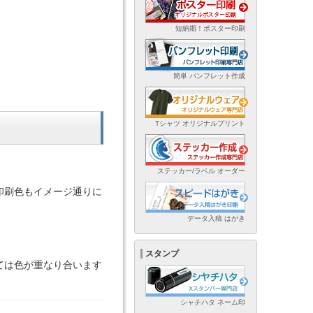
短納期！ポスター印刷
簡単 パンフレット作成
Tシャツ オリジナルプリント
ステッカー/ラベル オーダー
印刷色もイメージ通りに
データ入稿 はがき
スタンプ
ては色が重なり合います
シャチハタ ネーム印