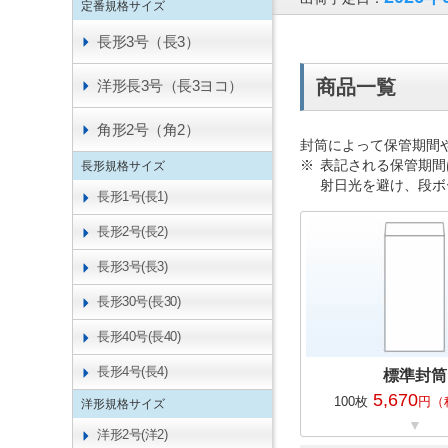
定番規格サイズ
長形3号（長3）
商品一覧
洋形長3号（長3ヨコ）
角形2号（角2）
封筒によって保管期間
表記される保管期間
長形規格サイズ
射日光を避け、段ボ
長形1号(長1)
長形2号(長2)
長形3号(長3)
長形30号(長30)
長形40号(長40)
長形4号(長4)
標準封筒
5,670
100
枚
円
（
洋形規格サイズ
洋形2号(洋2)