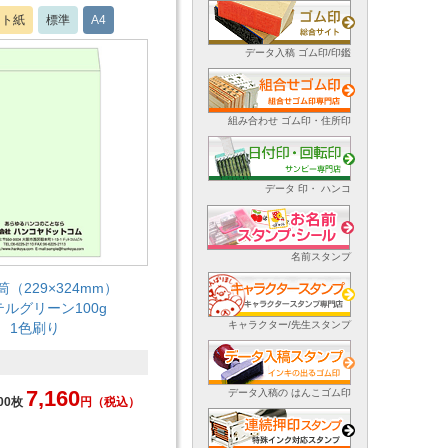
フト紙
標準
A4
データ入稿 ゴム印/印鑑
組み合わせ ゴム印・住所印
データ 印・ ハンコ
名前スタンプ
筒（229×324mm）
ルグリーン100g
キャラクター/先生スタンプ
1色刷り
7,160
データ入稿の はんこゴム印
00枚
円
（税込）