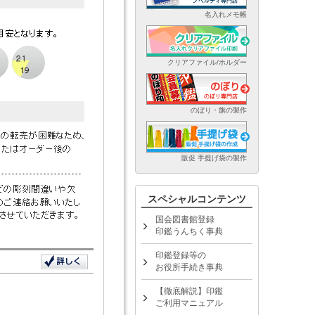
名入れメモ帳
クリアファイル/ホルダー
のぼり・旗の製作
販促 手提げ袋の製作
スペシャルコンテンツ
国会図書館登録
印鑑うんちく事典
印鑑登録等の
お役所手続き事典
【徹底解説】印鑑
ご利用マニュアル