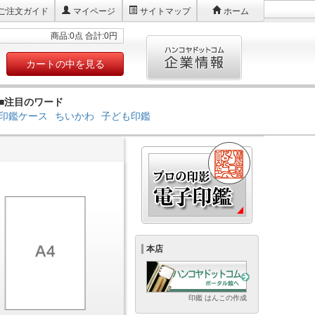
ご注文ガイド
マイページ
サイトマップ
ホーム
商品:0点 合計:0円
カートの中を見る
■注目のワード
印鑑ケース
ちいかわ
子ども印鑑
本店
印鑑 はんこの作成