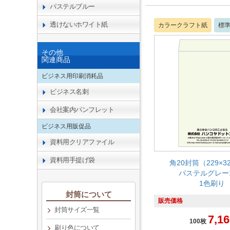
パステルブルー
透けないホワイト紙
カラークラフト紙
標
その他
関連商品
ビジネス用印刷消耗品
ビジネス名刺
会社案内パンフレット
ビジネス用販促品
資料用クリアファイル
資料用手提げ袋
角20封筒（229×3
パステルグレー1
1色刷り
封筒について
販売価格
封筒サイズ一覧
7,16
100枚
刷り色について