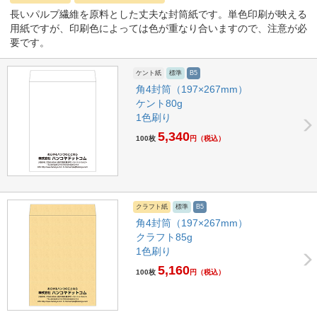
長いパルプ繊維を原料とした丈夫な封筒紙です。単色印刷が映える
用紙ですが、印刷色によっては色が重なり合いますので、注意が必
要です。
ケント紙
標準
B5
角4封筒（197×267mm）
ケント80g
1色刷り
5,340
100枚
円
（税込）
クラフト紙
標準
B5
角4封筒（197×267mm）
クラフト85g
1色刷り
5,160
100枚
円
（税込）