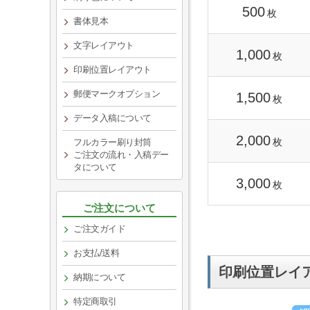
500
枚
書体見本
文字レイアウト
1,000
枚
印刷位置レイアウト
郵便マークオプション
1,500
枚
データ入稿について
2,000
枚
フルカラー刷り封筒
ご注文の流れ・入稿デー
タについて
3,000
枚
ご注文について
ご注文ガイド
お支払/送料
印刷位置レイ
納期について
特定商取引