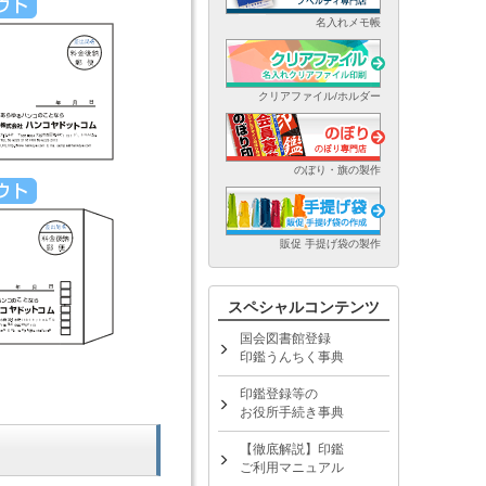
名入れメモ帳
クリアファイル/ホルダー
のぼり・旗の製作
販促 手提げ袋の製作
スペシャルコンテンツ
国会図書館登録
印鑑うんちく事典
印鑑登録等の
お役所手続き事典
【徹底解説】印鑑
ご利用マニュアル