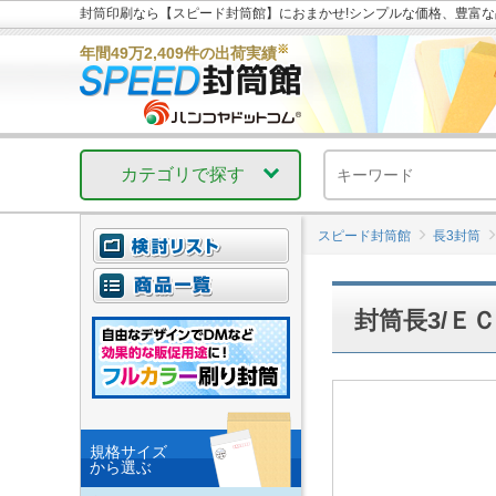
封筒印刷なら【スピード封筒館】におまかせ!シンプルな価格、豊富
※
年間49万2,409件の出荷実績
カテゴリで探す
スピード封筒館
長3封筒
封筒長3/ＥＣ
規格サイズ
から選ぶ