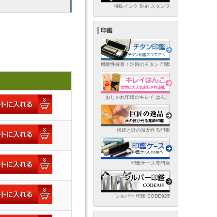
特殊インク 対応 スタンプ
印鑑
機能性抜群！注目のチタン 印鑑
おしゃれ印鑑のキレイ はんこ
伝統と匠の技が作る印鑑
印鑑ケース専門店
シルバー 印鑑 CODE925