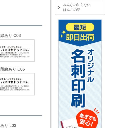
みんなの知らない
はんこの話
線あり C03
段線あり C06
あり L03