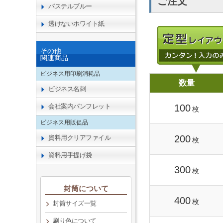
ご注文
パステルブルー
透けないホワイト紙
その他
関連商品
ビジネス用印刷消耗品
数量
ビジネス名刺
会社案内パンフレット
100
枚
ビジネス用販促品
200
資料用クリアファイル
枚
資料用手提げ袋
300
枚
封筒について
400
枚
封筒サイズ一覧
刷り色について