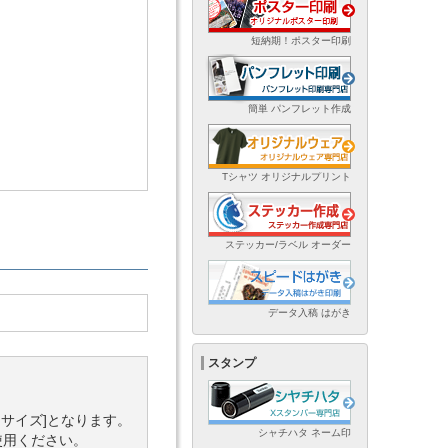
短納期！ポスター印刷
簡単 パンフレット作成
Tシャツ オリジナルプリント
ステッカー/ラベル オーダー
データ入稿 はがき
スタンプ
タサイズ]となります。
シャチハタ ネーム印
使用ください。