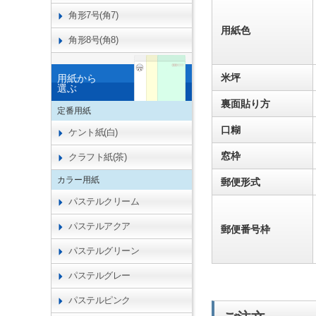
角形7号(角7)
用紙色
角形8号(角8)
米坪
用紙から
選ぶ
裏面貼り方
定番用紙
口糊
ケント紙(白)
窓枠
クラフト紙(茶)
カラー用紙
郵便形式
パステルクリーム
パステルアクア
郵便番号枠
パステルグリーン
パステルグレー
パステルピンク