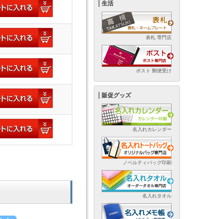
生活
表札 専門店
ポスト 郵便受け
販促グッズ
名入れカレンダー
ノベルティバッグ印刷
名入れタオル