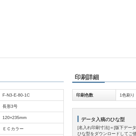
印刷詳細
F-N3-E-80-1C
印刷色数
1色刷り
長形3号
120×235mm
データ入稿のひな型
[名入れ印刷寸法]＝[版下デー
ＥＣカラー
ひな型をダウンロードしてご