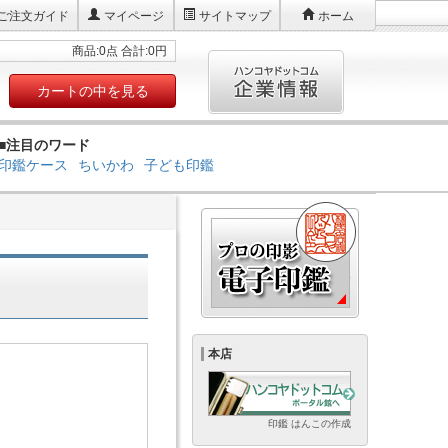
ご注文ガイド
マイページ
サイトマップ
ホーム
商品:0点 合計:0円
カートの中を見る
■注目のワード
印鑑ケース
ちいかわ
子ども印鑑
本店
印鑑 はんこの作成