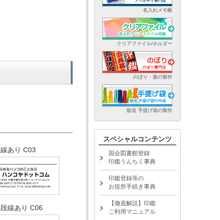
名入れメモ帳
クリアファイル/ホルダー
のぼり・旗の製作
販促 手提げ袋の製作
スペシャルコンテンツ
線あり C03
国会図書館登録
印鑑うんちく事典
印鑑登録等の
お役所手続き事典
【徹底解説】印鑑
段線あり C06
ご利用マニュアル