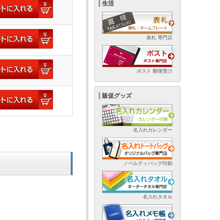
生活
表札 専門店
ポスト 郵便受け
販促グッズ
名入れカレンダー
ノベルティバッグ印刷
名入れタオル