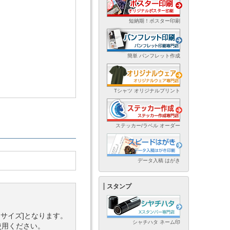
短納期！ポスター印刷
簡単 パンフレット作成
Tシャツ オリジナルプリント
ステッカー/ラベル オーダー
データ入稿 はがき
スタンプ
タサイズ]となります。
シャチハタ ネーム印
使用ください。