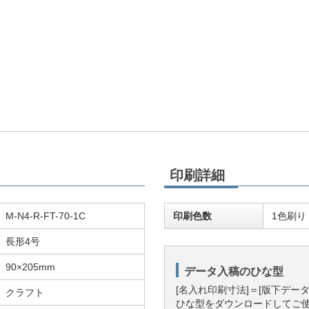
印刷詳細
M-N4-R-FT-70-1C
印刷色数
1色刷り
長形4号
90×205mm
データ入稿のひな型
[名入れ印刷寸法]＝[版下デー
クラフト
ひな型をダウンロードしてご