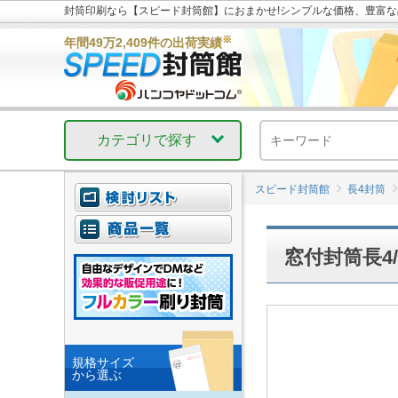
封筒印刷なら【スピード封筒館】におまかせ!シンプルな価格、豊富
※
年間49万2,409件の出荷実績
カテゴリで探す
スピード封筒館
長4封筒
窓付封筒長4
規格サイズ
から選ぶ