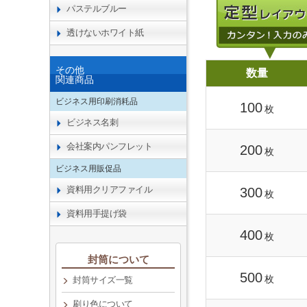
パステルブルー
透けないホワイト紙
その他
数量
関連商品
ビジネス用印刷消耗品
100
枚
ビジネス名刺
会社案内パンフレット
200
枚
ビジネス用販促品
資料用クリアファイル
300
枚
資料用手提げ袋
400
枚
封筒について
500
枚
封筒サイズ一覧
刷り色について