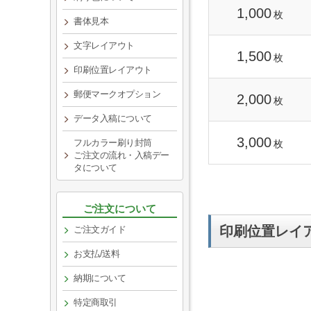
1,000
枚
書体見本
文字レイアウト
1,500
枚
印刷位置レイアウト
郵便マークオプション
2,000
枚
データ入稿について
3,000
フルカラー刷り封筒
枚
ご注文の流れ・入稿デー
タについて
ご注文について
印刷位置レイ
ご注文ガイド
お支払/送料
納期について
特定商取引