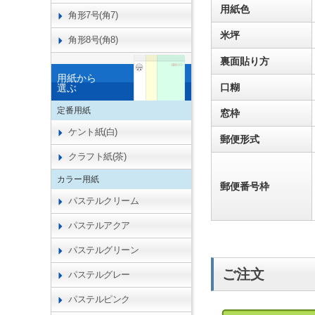
用紙色
角形7号(角7)
米坪
角形8号(角8)
裏面貼り方
用紙から
口糊
選ぶ
定番用紙
窓枠
ケント紙(白)
郵便形式
クラフト紙(茶)
カラー用紙
郵便番号枠
パステルクリーム
パステルアクア
パステルグリーン
ご注文
パステルグレー
パステルピンク