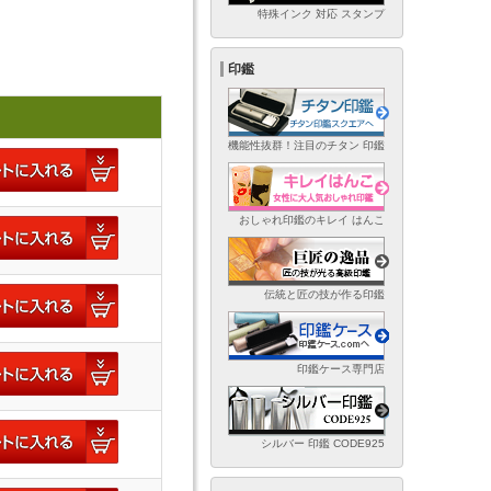
特殊インク 対応 スタンプ
印鑑
機能性抜群！注目のチタン 印鑑
おしゃれ印鑑のキレイ はんこ
伝統と匠の技が作る印鑑
印鑑ケース専門店
シルバー 印鑑 CODE925