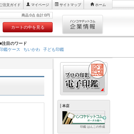
ご注文ガイド
マイページ
サイトマップ
ホーム
商品:0点 合計:0円
カートの中を見る
■注目のワード
印鑑ケース
ちいかわ
子ども印鑑
本店
印鑑 はんこの作成