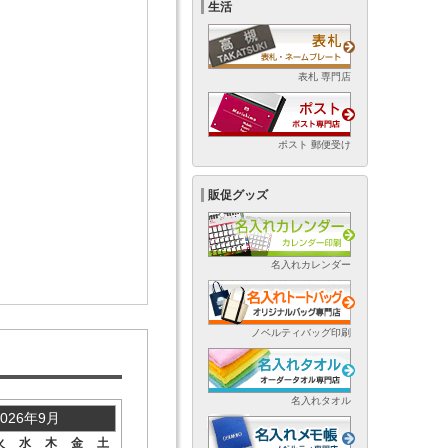
生活
表札 専門店
ポスト 郵便受け
販促グッズ
名入れカレンダー
ノベルティバッグ印刷
名入れタオル
2026年9月
火
水
木
金
土