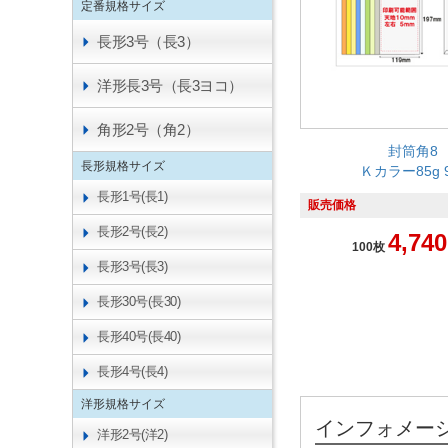
定番規格サイズ
長形3号（長3）
洋形長3号（長3ヨコ）
角形2号（角2）
封筒角8
長形規格サイズ
Ｋカラー85g 
長形1号(長1)
販売価格
長形2号(長2)
4,740
100枚
長形3号(長3)
長形30号(長30)
長形40号(長40)
長形4号(長4)
洋形規格サイズ
インフォメー
洋形2号(洋2)