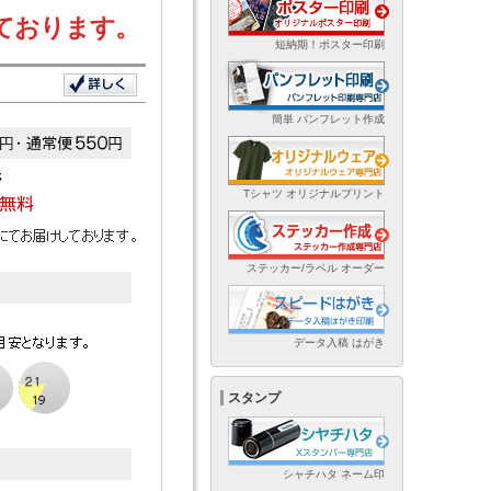
ております。
短納期！ポスター印刷
簡単 パンフレット作成
Tシャツ オリジナルプリント
ステッカー/ラベル オーダー
データ入稿 はがき
スタンプ
シャチハタ ネーム印