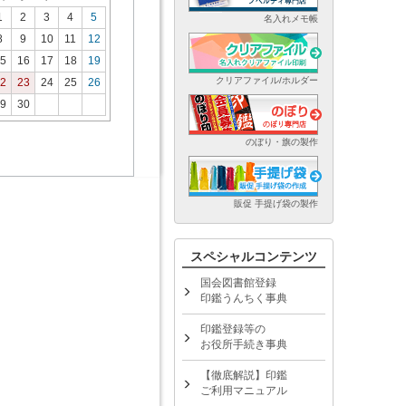
1
2
3
4
5
名入れメモ帳
8
9
10
11
12
5
16
17
18
19
クリアファイル/ホルダー
2
23
24
25
26
9
30
のぼり・旗の製作
販促 手提げ袋の製作
スペシャルコンテンツ
国会図書館登録
印鑑うんちく事典
印鑑登録等の
お役所手続き事典
【徹底解説】印鑑
ご利用マニュアル