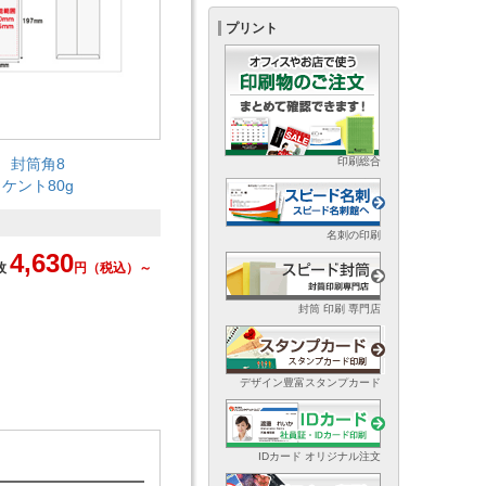
プリント
封筒角8
印刷総合
ケント80g
名刺の印刷
4,630
枚
円
（税込）～
封筒 印刷 専門店
デザイン豊富スタンプカード
IDカード オリジナル注文