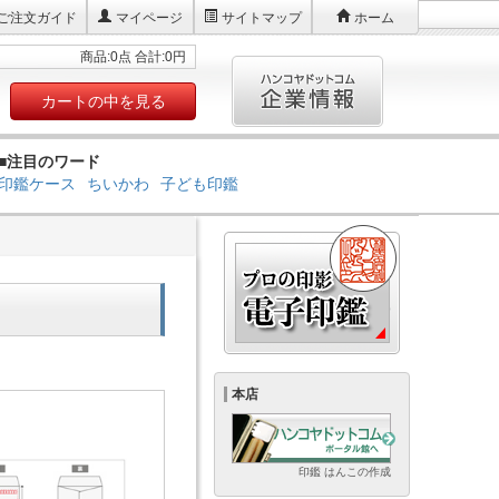
ご注文ガイド
マイページ
サイトマップ
ホーム
商品:0点 合計:0円
カートの中を見る
■注目のワード
印鑑ケース
ちいかわ
子ども印鑑
本店
印鑑 はんこの作成