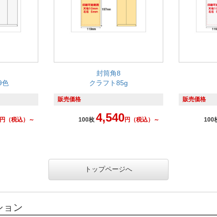
封筒角8
9色
クラフト85g
販売価格
販売価格
4,540
円
（税込）～
100枚
円
（税込）～
100
トップページへ
ション