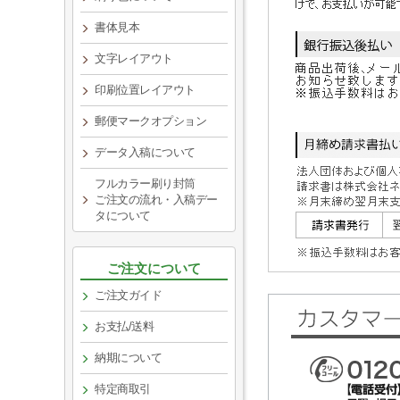
書体見本
文字レイアウト
印刷位置レイアウト
郵便マークオプション
データ入稿について
フルカラー刷り封筒
ご注文の流れ・入稿デー
タについて
ご注文について
ご注文ガイド
お支払/送料
納期について
特定商取引