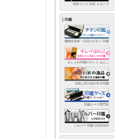
特殊インク 対応 スタンプ
印鑑
機能性抜群！注目のチタン 印鑑
おしゃれ印鑑のキレイ はんこ
伝統と匠の技が作る印鑑
印鑑ケース専門店
シルバー 印鑑 CODE925