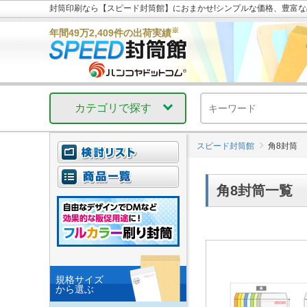
封筒印刷なら【スピード封筒館】におまかせ!シンプルな価格、豊富
※
年間49万2,409件の出荷実績
カテゴリで探す
スピード封筒館
角8封筒
角8封筒一覧
規格サイズ
から選ぶ