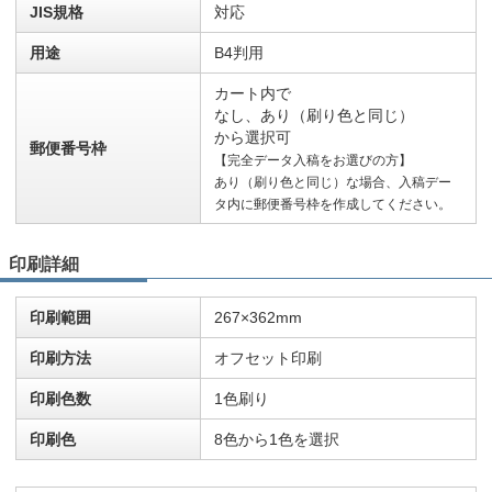
JIS規格
対応
用途
B4判用
カート内で
なし、あり（刷り色と同じ）
から選択可
郵便番号枠
【完全データ入稿をお選びの方】
あり（刷り色と同じ）な場合、入稿デー
タ内に郵便番号枠を作成してください。
印刷詳細
印刷範囲
267×362mm
印刷方法
オフセット印刷
印刷色数
1色刷り
印刷色
8色から1色を選択