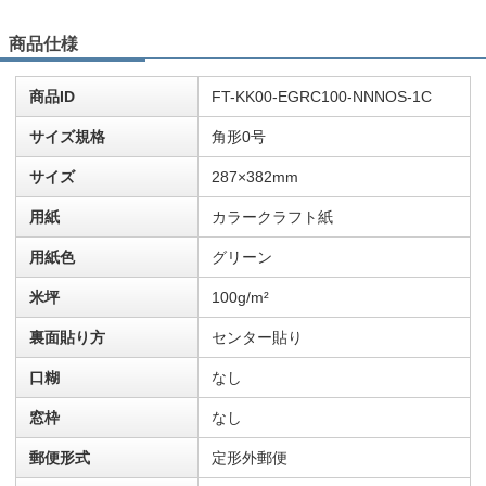
商品仕様
商品ID
FT-KK00-EGRC100-NNNOS-1C
サイズ規格
角形0号
サイズ
287×382mm
用紙
カラークラフト紙
用紙色
グリーン
米坪
100g/m²
裏面貼り方
センター貼り
口糊
なし
窓枠
なし
郵便形式
定形外郵便