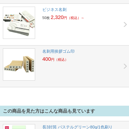
ビジネス名刺
2,320
50枚
円
（税込）～
名刺用挨拶ゴム印
400
円
（税込）
この商品を見た方はこんな商品も見ています
長3封筒 パステルグリーン80g/1色刷り