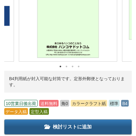
B4判用紙が封入可能な封筒です。定形外郵便となっておりま
す。
10営業日後出荷
送料無料
角0
カラークラフト紙
標準
B4
データ入稿
定型入稿
検討リストに追加