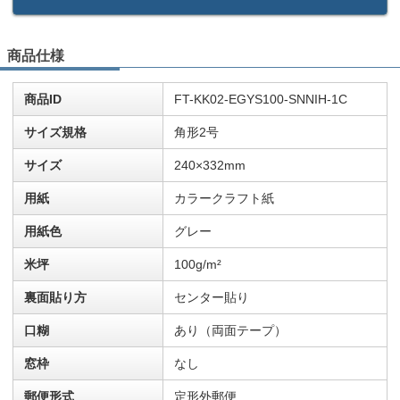
商品仕様
商品ID
FT-KK02-EGYS100-SNNIH-1C
サイズ規格
角形2号
サイズ
240×332mm
用紙
カラークラフト紙
用紙色
グレー
米坪
100g/m²
裏面貼り方
センター貼り
口糊
あり（両面テープ）
窓枠
なし
郵便形式
定形外郵便