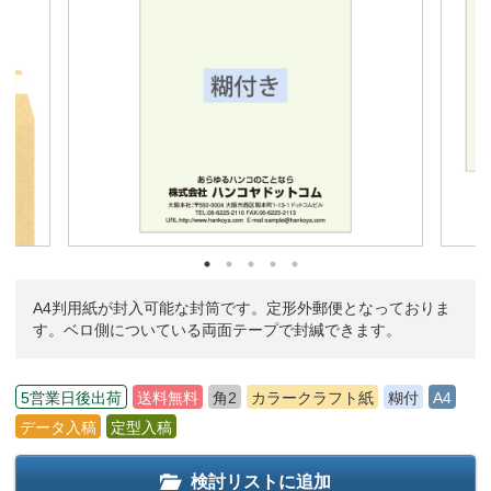
A4判用紙が封入可能な封筒です。定形外郵便となっておりま
す。ベロ側についている両面テープで封緘できます。
5営業日後出荷
送料無料
角2
カラークラフト紙
糊付
A4
データ入稿
定型入稿
検討リストに追加