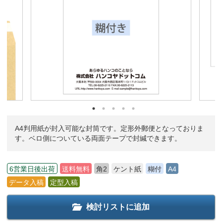
A4判用紙が封入可能な封筒です。定形外郵便となっておりま
す。ベロ側についている両面テープで封緘できます。
6営業日後出荷
送料無料
角2
ケント紙
糊付
A4
データ入稿
定型入稿
検討リストに追加