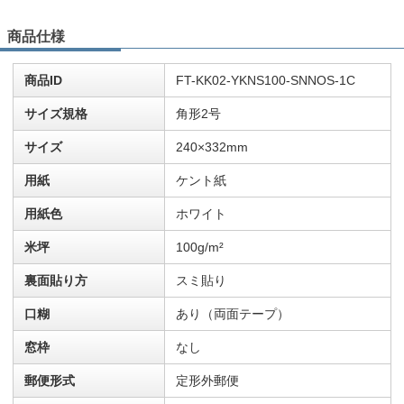
商品仕様
商品ID
FT-KK02-YKNS100-SNNOS-1C
サイズ規格
角形2号
サイズ
240×332mm
用紙
ケント紙
用紙色
ホワイト
米坪
100g/m²
裏面貼り方
スミ貼り
口糊
あり（両面テープ）
窓枠
なし
郵便形式
定形外郵便