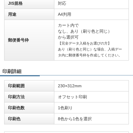
JIS規格
対応
用途
A4判用
カート内で
なし、あり（刷り色と同じ）
から選択可
郵便番号枠
【完全データ入稿をお選びの方】
あり（刷り色と同じ）な場合、入稿デー
タ内に郵便番号枠を作成してください。
印刷詳細
印刷範囲
230×312mm
印刷方法
オフセット印刷
印刷色数
1色刷り
印刷色
8色から1色を選択