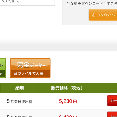
てください。
ひな型をダウンロードしてご
ひな形ダウン
納期
販売価格（税込）
5
5,230
円
営業日後出荷