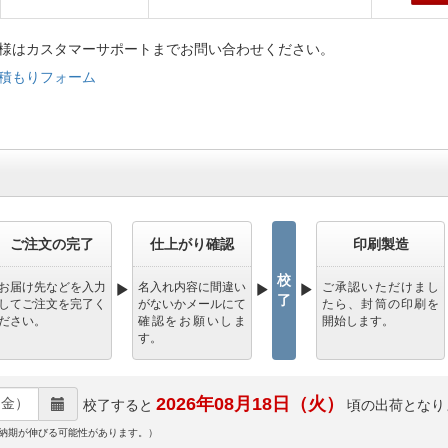
様はカスタマーサポートまでお問い合わせください。
積もりフォーム
ご注文の完了
仕上がり確認
印刷製造
校
お届け先などを入力
名入れ内容に間違い
ご承認いただけまし
了
してご注文を完了く
がないかメールにて
たら、封筒の印刷を
ださい。
確認をお願いしま
開始します。
す。
2026年08月18日（火）
校了すると
頃の出荷となり
納期が伸びる可能性があります。）