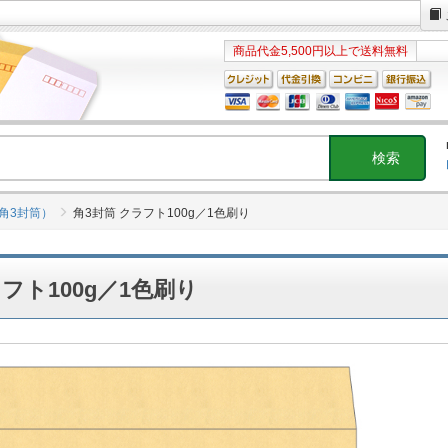
商品代金5,500円以上で送料無料
角3封筒）
角3封筒 クラフト100g／1色刷り
フト100g／1色刷り