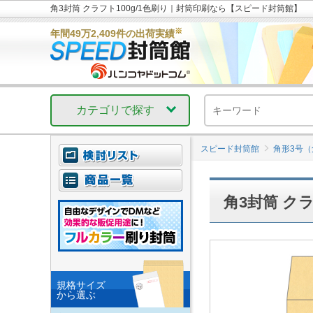
角3封筒 クラフト100g/1色刷り｜封筒印刷なら【スピード封筒館】
※
年間49万2,409件の出荷実績
カテゴリで探す
スピード封筒館
角形3号（
角3封筒 クラ
規格サイズ
から選ぶ