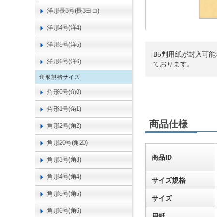
洋形長3号(長3ヨコ)
洋形4号(洋4)
洋形5号(洋5)
B5判用紙が封入可
洋形6号(洋6)
ております。
角形規格サイズ
角形0号(角0)
角形1号(角1)
商品仕様
角形2号(角2)
角形20号(角20)
商品ID
角形3号(角3)
角形4号(角4)
サイズ規格
角形5号(角5)
サイズ
角形6号(角6)
用紙