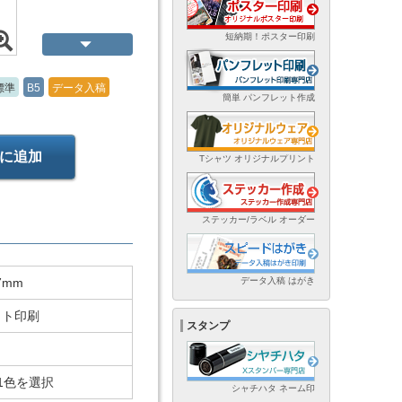
短納期！ポスター印刷
標準
B5
データ入稿
簡単 パンフレット作成
に追加
Tシャツ オリジナルプリント
ステッカー/ラベル オーダー
データ入稿 はがき
7mm
ット印刷
スタンプ
1色を選択
シャチハタ ネーム印