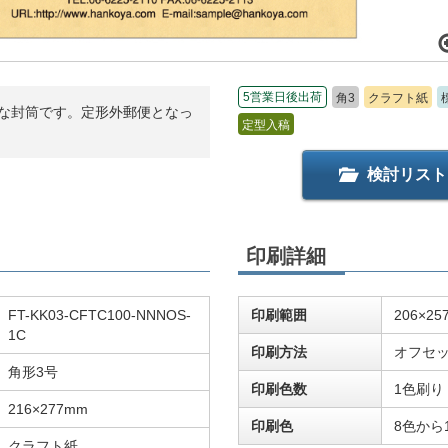
5営業日後出荷
角3
クラフト紙
能な封筒です。定形外郵便となっ
定型入稿
検討リスト
印刷詳細
FT-KK03-CFTC100-NNNOS-
印刷範囲
206×25
1C
印刷方法
オフセ
角形3号
印刷色数
1色刷り
216×277mm
印刷色
8色から
クラフト紙