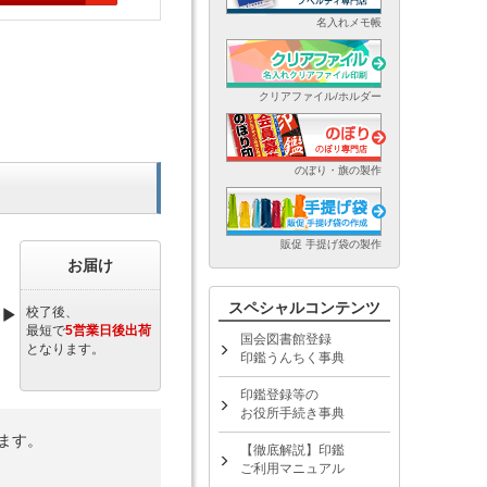
名入れメモ帳
クリアファイル/ホルダー
のぼり・旗の製作
販促 手提げ袋の製作
お届け
スペシャルコンテンツ
校了後、
最短で
5営業日後出荷
国会図書館登録
となります。
印鑑うんちく事典
印鑑登録等の
お役所手続き事典
ます。
【徹底解説】印鑑
ご利用マニュアル