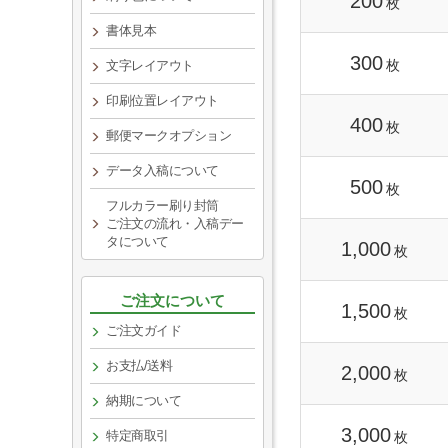
200
枚
書体見本
300
枚
文字レイアウト
印刷位置レイアウト
400
枚
郵便マークオプション
データ入稿について
500
枚
フルカラー刷り封筒
ご注文の流れ・入稿デー
タについて
1,000
枚
ご注文について
1,500
枚
ご注文ガイド
お支払/送料
2,000
枚
納期について
3,000
特定商取引
枚