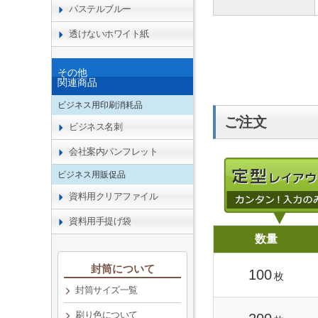
パステルブルー
透けないホワイト紙
その他
関連商品
ビジネス用印刷消耗品
ご注文
ビジネス名刺
会社案内パンフレット
ビジネス用販促品
資料用クリアファイル
資料用手提げ袋
数量
封筒について
100
枚
封筒サイズ一覧
刷り色について