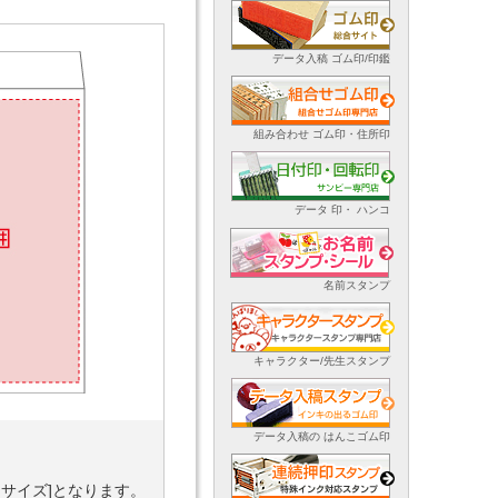
データ入稿 ゴム印/印鑑
組み合わせ ゴム印・住所印
データ 印・ ハンコ
名前スタンプ
キャラクター/先生スタンプ
データ入稿の はんこゴム印
タサイズ]となります。