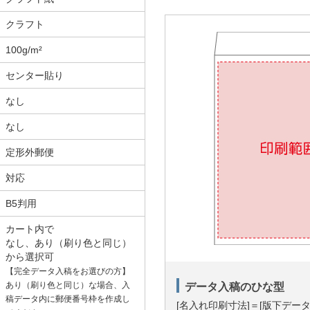
クラフト
100g/m²
センター貼り
なし
なし
定形外郵便
対応
B5判用
カート内で
なし、あり（刷り色と同じ）
から選択可
【完全データ入稿をお選びの方】
あり（刷り色と同じ）な場合、入
データ入稿のひな型
稿データ内に郵便番号枠を作成し
[名入れ印刷寸法]＝[版下デー