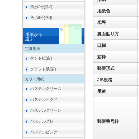
角形7号(角7)
用紙色
角形8号(角8)
米坪
裏面貼り方
用紙から
選ぶ
口糊
定番用紙
窓枠
ケント紙(白)
郵便形式
クラフト紙(茶)
カラー用紙
JIS規格
パステルクリーム
用途
パステルアクア
パステルグリーン
パステルグレー
郵便番号枠
パステルピンク