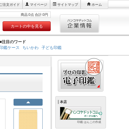
ご注文ガイド
マイページ
サイトマップ
ホーム
商品:0点 合計:0円
カートの中を見る
■注目のワード
印鑑ケース
ちいかわ
子ども印鑑
本店
印鑑 はんこの作成