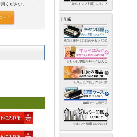
使用ください。
特殊インク 対応 スタンプ
ロード
印鑑
機能性抜群！注目のチタン 印鑑
おしゃれ印鑑のキレイ はんこ
伝統と匠の技が作る印鑑
印鑑ケース専門店
シルバー 印鑑 CODE925