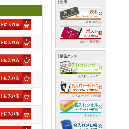
生活
表札 専門店
ポスト 郵便受け
販促グッズ
名入れカレンダー
ノベルティバッグ印刷
名入れタオル