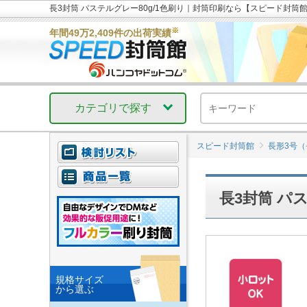
長3封筒 パステルグレー80g/1色刷り｜封筒印刷なら【スピード封筒
※
年間49万2,409件の出荷実績
カテゴリで探す
スピード封筒館
長形3号（
長3封筒 パ
規格サイズ
から選ぶ