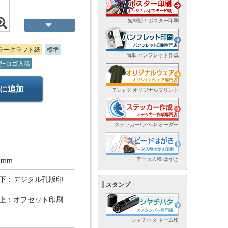
短納期！ポスター印刷
ラークラフト紙
標準
簡単 パンフレット作成
型+ロゴ入稿
に追加
Tシャツ オリジナルプリント
ステッカー/ラベル オーダー
データ入稿 はがき
5mm
以下：デジタル孔版印
スタンプ
以上：オフセット印刷
シャチハタ ネーム印