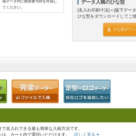
稿データ内に郵便番号枠を作成し
データ入稿のひな型
てください。
[名入れ印刷寸法]＝[版下デー
ひな型をダウンロードしてご
ひな形ダウン
ト
けで名入れできる最も簡単な入稿方法です。
ンは、カート内で選択いただけます。
詳しく見る