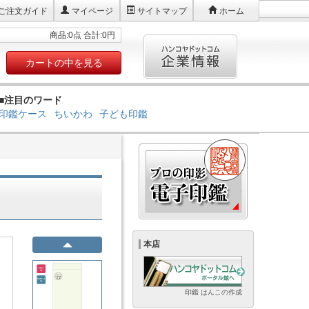
ご注文ガイド
マイページ
サイトマップ
ホーム
商品:0点 合計:0円
カートの中を見る
■注目のワード
印鑑ケース
ちいかわ
子ども印鑑
本店
印鑑 はんこの作成