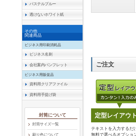
パステルブルー
透けないホワイト紙
その他
関連商品
ビジネス用印刷消耗品
ビジネス名刺
ご注文
会社案内パンフレット
ビジネス用販促品
資料用クリアファイル
資料用手提げ袋
定型レイアウ
封筒について
封筒サイズ一覧
テキストを入力するだ
無料で選べるオプショ
刷り色について