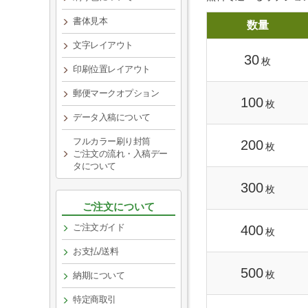
書体見本
数量
文字レイアウト
30
枚
印刷位置レイアウト
郵便マークオプション
100
枚
データ入稿について
フルカラー刷り封筒
200
枚
ご注文の流れ・入稿デー
タについて
300
枚
ご注文について
ご注文ガイド
400
枚
お支払/送料
500
枚
納期について
特定商取引