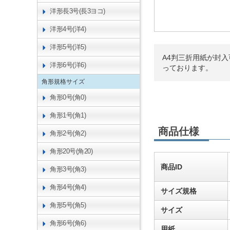
洋形長3号(長3ヨコ)
洋形4号(洋4)
洋形5号(洋5)
A4判三折用紙が封
洋形6号(洋6)
っております。
角形規格サイズ
角形0号(角0)
角形1号(角1)
商品仕様
角形2号(角2)
角形20号(角20)
商品ID
角形3号(角3)
角形4号(角4)
サイズ規格
角形5号(角5)
サイズ
角形6号(角6)
用紙