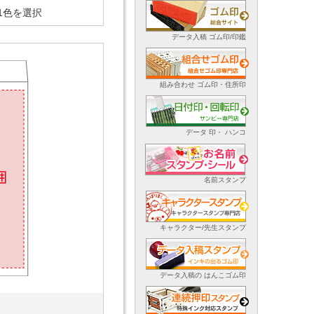
1色を選択
データ入稿 ゴム印/印鑑
組み合わせ ゴム印・住所印
データ 印・ ハンコ
名前スタンプ
キャラクター/先生スタンプ
データ入稿の はんこゴム印