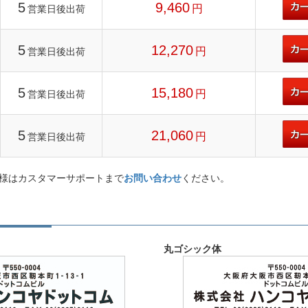
5
9,460
円
営業日後出荷
5
12,270
円
営業日後出荷
5
15,180
円
営業日後出荷
5
21,060
円
営業日後出荷
様はカスタマーサポートまで
お問い合わせ
ください。
丸ゴシック体