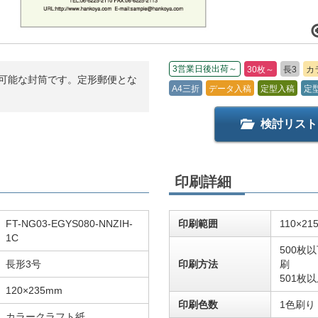
3営業日後出荷～
30枚～
長3
カ
入可能な封筒です。定形郵便とな
A4三折
データ入稿
定型入稿
定
検討リスト
印刷詳細
FT-NG03-EGYS080-NNZIH-
印刷範囲
110×21
1C
500枚
長形3号
印刷方法
刷
501枚
120×235mm
印刷色数
1色刷り
カラークラフト紙