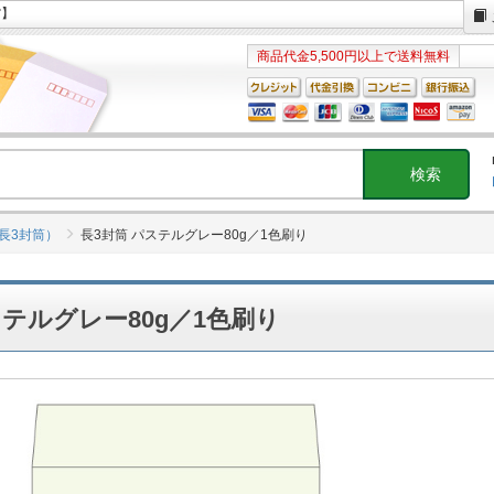
館】
商品代金5,500円以上で送料無料
長3封筒）
長3封筒 パステルグレー80g／1色刷り
ステルグレー80g／1色刷り