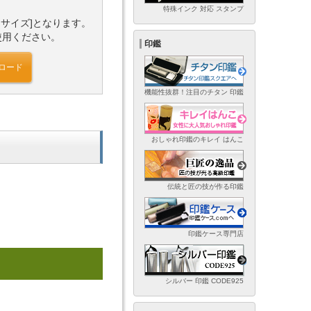
特殊インク 対応 スタンプ
タサイズ]となります。
使用ください。
印鑑
ロード
機能性抜群！注目のチタン 印鑑
おしゃれ印鑑のキレイ はんこ
伝統と匠の技が作る印鑑
印鑑ケース専門店
シルバー 印鑑 CODE925