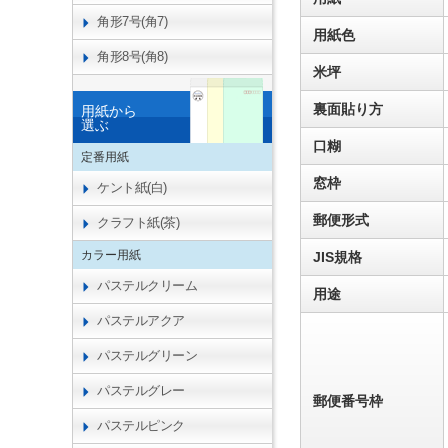
角形7号(角7)
用紙色
角形8号(角8)
米坪
裏面貼り方
用紙から
選ぶ
口糊
定番用紙
窓枠
ケント紙(白)
郵便形式
クラフト紙(茶)
カラー用紙
JIS規格
パステルクリーム
用途
パステルアクア
パステルグリーン
パステルグレー
郵便番号枠
パステルピンク