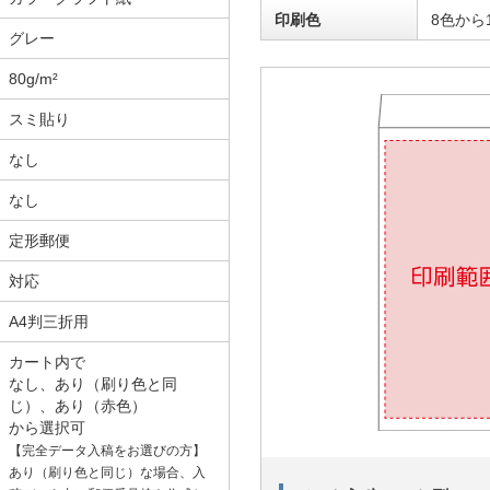
印刷色
8色から
グレー
80g/m²
スミ貼り
なし
なし
定形郵便
対応
A4判三折用
カート内で
なし、あり（刷り色と同
じ）、あり（赤色）
から選択可
【完全データ入稿をお選びの方】
あり（刷り色と同じ）な場合、入