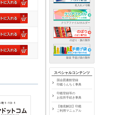
名入れメモ帳
クリアファイル/ホルダー
のぼり・旗の製作
販促 手提げ袋の製作
スペシャルコンテンツ
国会図書館登録
印鑑うんちく事典
印鑑登録等の
お役所手続き事典
【徹底解説】印鑑
ご利用マニュアル