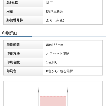
JIS規格
対応
用途
B5判三折用
郵便番号枠
あり（赤色）
印刷詳細
印刷範囲
80×185mm
印刷方法
オフセット印刷
印刷色数
1色刷り
印刷色
8色から1色を選択