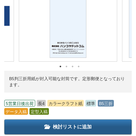
B5判三折用紙が封入可能な封筒です。定形郵便となっており
ます。
5営業日後出荷
長4
カラークラフト紙
標準
B5三折
データ入稿
定型入稿
検討リストに追加