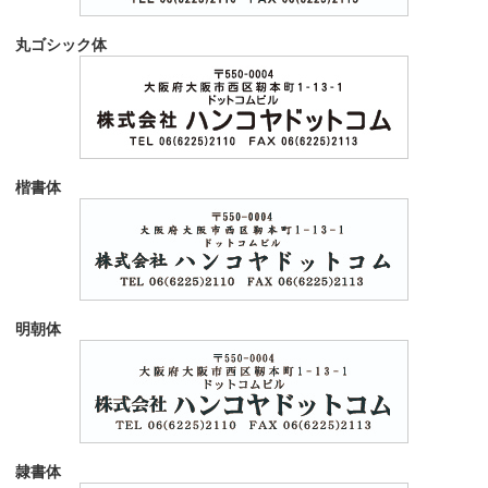
丸ゴシック体
楷書体
明朝体
隷書体