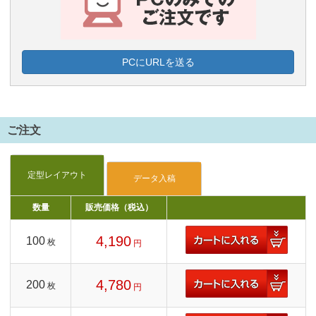
PCにURLを送る
ご注文
数量
販売価格（税込）
4,190
100
枚
円
4,780
200
枚
円