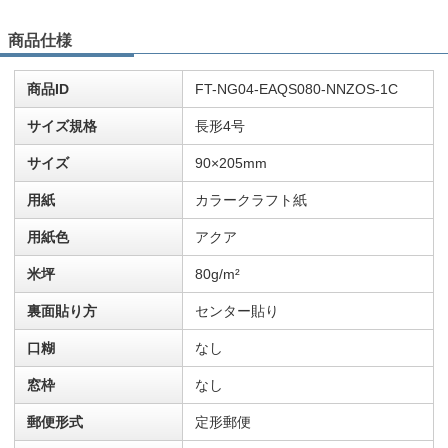
商品仕様
商品ID
FT-NG04-EAQS080-NNZOS-1C
サイズ規格
長形4号
サイズ
90×205mm
用紙
カラークラフト紙
用紙色
アクア
米坪
80g/m²
裏面貼り方
センター貼り
口糊
なし
窓枠
なし
郵便形式
定形郵便