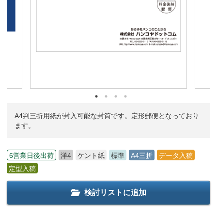
A4判三折用紙が封入可能な封筒です。定形郵便となっており
ます。
6営業日後出荷
洋4
ケント紙
標準
A4三折
データ入稿
定型入稿
検討リストに追加