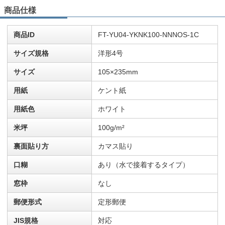
商品仕様
商品ID
FT-YU04-YKNK100-NNNOS-1C
サイズ規格
洋形4号
サイズ
105×235mm
用紙
ケント紙
用紙色
ホワイト
米坪
100g/m²
裏面貼り方
カマス貼り
口糊
あり（水で接着するタイプ）
窓枠
なし
郵便形式
定形郵便
JIS規格
対応