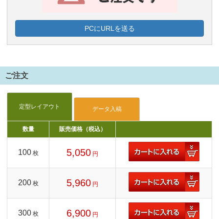
PCにURLを送る
ご注文
数量
販売価格（税込）
5,050
100
枚
円
5,960
200
枚
円
6,900
300
枚
円