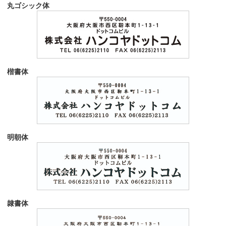
丸ゴシック体
楷書体
明朝体
隷書体