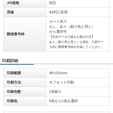
JIS規格
対応
用途
A4判三折用
カート内で
なし、あり（刷り色と同じ）
から選択可
郵便番号枠
【完全データ入稿をお選びの方】
あり（刷り色と同じ）な場合、入稿デー
タ内に郵便番号枠を作成してください。
印刷詳細
印刷範囲
95×215mm
印刷方法
オフセット印刷
印刷色数
1色刷り
印刷色
8色から1色を選択