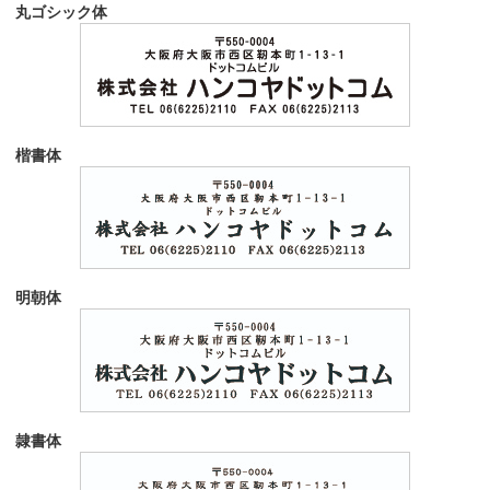
丸ゴシック体
楷書体
明朝体
隷書体