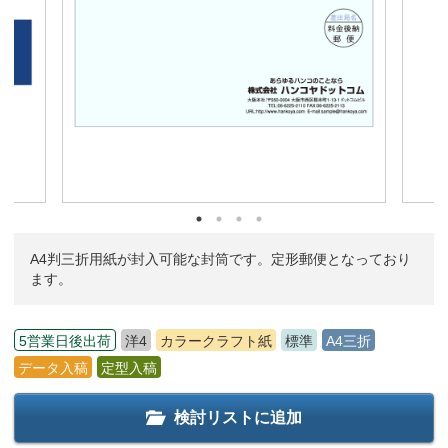
A4判三折用紙が封入可能な封筒です。定形郵便となっており
ます。
5営業日後出荷
洋4
カラークラフト紙
標準
A4三折
データ入稿
定型入稿
検討リストに追加