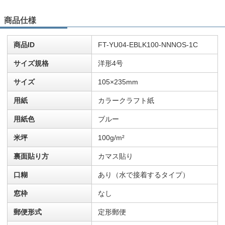
商品仕様
商品ID
FT-YU04-EBLK100-NNNOS-1C
サイズ規格
洋形4号
サイズ
105×235mm
用紙
カラークラフト紙
用紙色
ブルー
米坪
100g/m²
裏面貼り方
カマス貼り
口糊
あり（水で接着するタイプ）
窓枠
なし
郵便形式
定形郵便