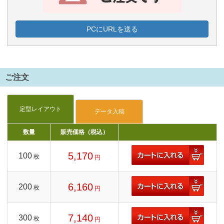
PCにURLを送る
ご注文
数量
販売価格（税込）
5,170
100
枚
円
6,160
200
枚
円
7,140
300
枚
円